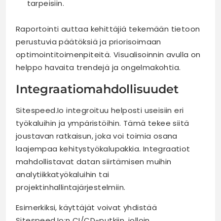
tarpeisiin.
Raportointi auttaa kehittäjiä tekemään tietoon
perustuvia päätöksiä ja priorisoimaan
optimointitoimenpiteitä. Visualisoinnin avulla on
helppo havaita trendejä ja ongelmakohtia.
Integraatiomahdollisuudet
Sitespeed.Io integroituu helposti useisiin eri
työkaluihin ja ympäristöihin. Tämä tekee siitä
joustavan ratkaisun, joka voi toimia osana
laajempaa kehitystyökalupakkia. Integraatiot
mahdollistavat datan siirtämisen muihin
analytiikkatyökaluihin tai
projektinhallintajärjestelmiin.
Esimerkiksi, käyttäjät voivat yhdistää
Sitespeed.Io:n CI/CD-putkiin, jolloin