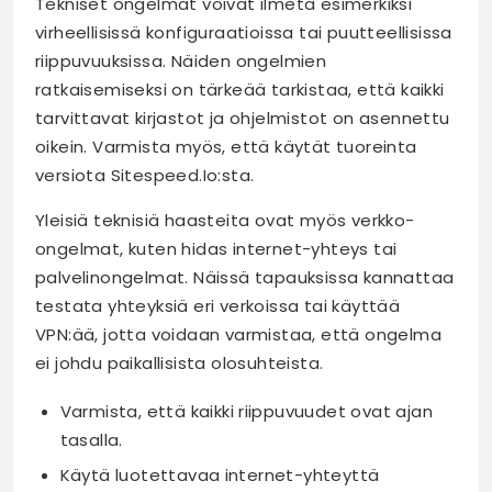
Tekniset ongelmat voivat ilmetä esimerkiksi
virheellisissä konfiguraatioissa tai puutteellisissa
riippuvuuksissa. Näiden ongelmien
ratkaisemiseksi on tärkeää tarkistaa, että kaikki
tarvittavat kirjastot ja ohjelmistot on asennettu
oikein. Varmista myös, että käytät tuoreinta
versiota Sitespeed.Io:sta.
Yleisiä teknisiä haasteita ovat myös verkko-
ongelmat, kuten hidas internet-yhteys tai
palvelinongelmat. Näissä tapauksissa kannattaa
testata yhteyksiä eri verkoissa tai käyttää
VPN:ää, jotta voidaan varmistaa, että ongelma
ei johdu paikallisista olosuhteista.
Varmista, että kaikki riippuvuudet ovat ajan
tasalla.
Käytä luotettavaa internet-yhteyttä