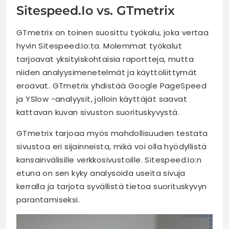
Sitespeed.Io vs. GTmetrix
GTmetrix on toinen suosittu työkalu, joka vertaa
hyvin Sitespeed.Io:ta. Molemmat työkalut
tarjoavat yksityiskohtaisia raportteja, mutta
niiden analyysimenetelmät ja käyttöliittymät
eroavat. GTmetrix yhdistää Google PageSpeed
ja YSlow -analyysit, jolloin käyttäjät saavat
kattavan kuvan sivuston suorituskyvystä.
GTmetrix tarjoaa myös mahdollisuuden testata
sivustoa eri sijainneista, mikä voi olla hyödyllistä
kansainvälisille verkkosivustoille. Sitespeed.Io:n
etuna on sen kyky analysoida useita sivuja
kerralla ja tarjota syvällistä tietoa suorituskyvyn
parantamiseksi.