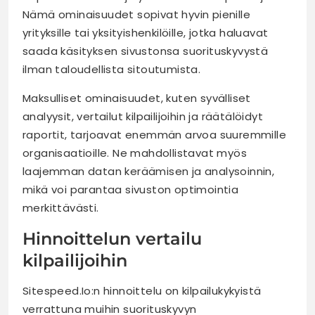
Nämä ominaisuudet sopivat hyvin pienille
yrityksille tai yksityishenkilöille, jotka haluavat
saada käsityksen sivustonsa suorituskyvystä
ilman taloudellista sitoutumista.
Maksulliset ominaisuudet, kuten syvälliset
analyysit, vertailut kilpailijoihin ja räätälöidyt
raportit, tarjoavat enemmän arvoa suuremmille
organisaatioille. Ne mahdollistavat myös
laajemman datan keräämisen ja analysoinnin,
mikä voi parantaa sivuston optimointia
merkittävästi.
Hinnoittelun vertailu
kilpailijoihin
Sitespeed.Io:n hinnoittelu on kilpailukykyistä
verrattuna muihin suorituskyvyn