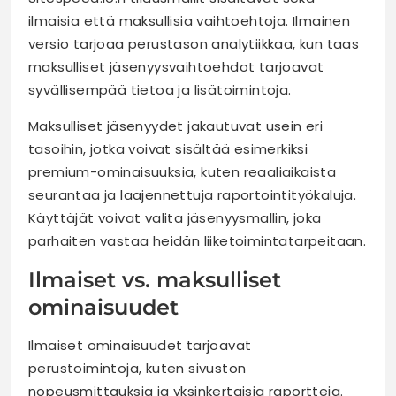
ilmaisia että maksullisia vaihtoehtoja. Ilmainen
versio tarjoaa perustason analytiikkaa, kun taas
maksulliset jäsenyysvaihtoehdot tarjoavat
syvällisempää tietoa ja lisätoimintoja.
Maksulliset jäsenyydet jakautuvat usein eri
tasoihin, jotka voivat sisältää esimerkiksi
premium-ominaisuuksia, kuten reaaliaikaista
seurantaa ja laajennettuja raportointityökaluja.
Käyttäjät voivat valita jäsenyysmallin, joka
parhaiten vastaa heidän liiketoimintatarpeitaan.
Ilmaiset vs. maksulliset
ominaisuudet
Ilmaiset ominaisuudet tarjoavat
perustoimintoja, kuten sivuston
nopeusmittauksia ja yksinkertaisia raportteja.