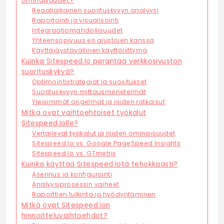
ominaisuudet?
Reaaliaikainen suorituskyvyn analyysi
Raportointi ja visualisointi
Integraatiomahdollisuudet
Yhteensopivuus eri alustojen kanssa
Käyttäjäystävällinen käyttöliittymä
Kuinka Sitespeed.Io parantaa verkkosivuston
suorituskykyä?
Optimointistrategiat ja suositukset
Suorituskyvyn mittausmenetelmät
Yleisimmät ongelmat ja niiden ratkaisut
Mitkä ovat vaihtoehtoiset työkalut
Sitespeed.Iolle?
Vertailevat työkalut ja niiden ominaisuudet
Sitespeed.Io vs. Google PageSpeed Insights
Sitespeed.Io vs. GTmetrix
Kuinka käyttää Sitespeed.Iotä tehokkaasti?
Asennus ja konfigurointi
Analyysiprosessin vaiheet
Raporttien tulkinta ja hyödyntäminen
Mitkä ovat Sitespeed.Ion
hinnoitteluvaihtoehdot?