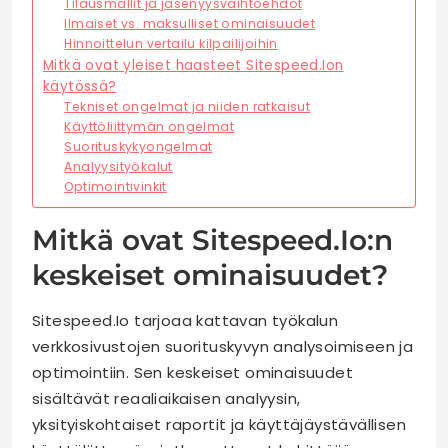
Tilausmallit ja jäsenyysvaihtoehdot
Ilmaiset vs. maksulliset ominaisuudet
Hinnoittelun vertailu kilpailijoihin
Mitkä ovat yleiset haasteet Sitespeed.Ion
käytössä?
Tekniset ongelmat ja niiden ratkaisut
Käyttöliittymän ongelmat
Suorituskykyongelmat
Analyysityökalut
Optimointivinkit
Mitkä ovat Sitespeed.Io:n
keskeiset ominaisuudet?
Sitespeed.Io tarjoaa kattavan työkalun
verkkosivustojen suorituskyvyn analysoimiseen ja
optimointiin. Sen keskeiset ominaisuudet
sisältävät reaaliaikaisen analyysin,
yksityiskohtaiset raportit ja käyttäjäystävällisen