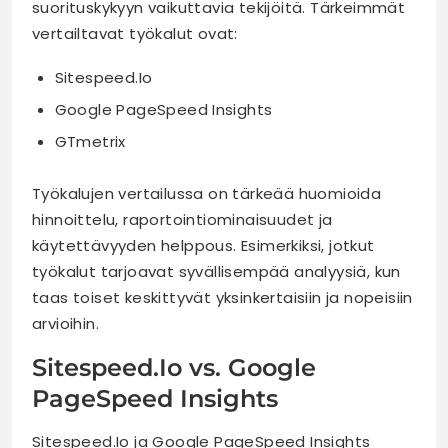
suorituskykyyn vaikuttavia tekijöitä. Tärkeimmät
vertailtavat työkalut ovat:
Sitespeed.Io
Google PageSpeed Insights
GTmetrix
Työkalujen vertailussa on tärkeää huomioida
hinnoittelu, raportointiominaisuudet ja
käytettävyyden helppous. Esimerkiksi, jotkut
työkalut tarjoavat syvällisempää analyysiä, kun
taas toiset keskittyvät yksinkertaisiin ja nopeisiin
arvioihin.
Sitespeed.Io vs. Google
PageSpeed Insights
Sitespeed.Io ja Google PageSpeed Insights