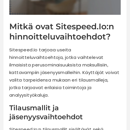
Mitkä ovat Sitespeed.Io:n
hinnoitteluvaihtoehdot?
Sitespeed.Io tarjoaa useita
hinnoitteluvaihtoehtoja, jotka vaihtelevat
ilmaisista perusominaisuuksista maksullisiin,
kattavampiin jäsenyysmalleihin. Käyttäjät voivat
valita tarpeidensa mukaan eri tilausmalleja,
jotka tarjoavat erilaisia toimintoja ja
analyysityökaluja.
Tilausmallit ja
jäsenyysvaihtoehdot
Sitespeed.Io:n tilausmallit sisältävät sekä