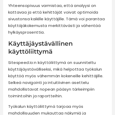
Yhteensopivuus varmistaa, että analyysi on
kattavaa ja että kehittäjät voivat optimoida
sivustonsa kaikille käyttäjille. Tämä voi parantaa
käyttäjäkokemusta merkittävästi ja vähentää
hylkäysprosenttia.
Käyttäjäystävällinen
käyttöliittymä
Sitespeed.Io:n käyttöliittymä on suunniteltu
käyttäjäystävälliseksi, mikä helpottaa työkalun
käyttöä myös vähemmän kokeneille kehittäjille.
Selkeä navigointi ja intuitiivinen asettelu
mahdollistavat nopean pääsyn tärkeimpiin
toimintoihin ja raportteihin.
Työkalun käyttöliittymä tarjoaa myös
mahdollisuuden mukauttaa näkymiä ja