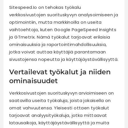
Sitespeed.Io on tehokas työkalu
verkkosivustojen suorituskyvyn analysoimiseen ja
optimointiin, mutta markkinoilla on useita
vaihtoehtoja, kuten Google PageSpeed Insights
ja GTmetrix. Nämä työkalut tarjoavat erilaisia
ominaisuuksia ja raportointimahdollisuuksia,
jotka voivat auttaa käyttäjiä parantamaan
sivustojensa nopeutta ja käyttäjäystävällisyyttä.
Vertailevat työkalut ja niiden
ominaisuudet
Verkkosivustojen suorituskyvyn arvioimiseen on
saatavilla useita työkaluja, joista jokaisella on
omat vahvuutensa. Yleisesti ottaen työkalut
tarjoavat analyysityökaluja, jotka mittaavat
latausaikoja, käyttäjäystävällisyyttä ja muita