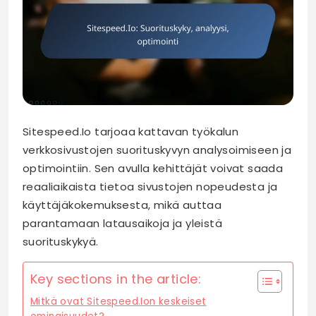
Sitespeed.Io tarjoaa kattavan työkalun
verkkosivustojen suorituskyvyn analysoimiseen ja
optimointiin. Sen avulla kehittäjät voivat saada
reaaliaikaista tietoa sivustojen nopeudesta ja
käyttäjäkokemuksesta, mikä auttaa
parantamaan latausaikoja ja yleistä
suorituskykyä.
Key sections in the article:
Mitkä ovat Sitespeed.Ion keskeiset