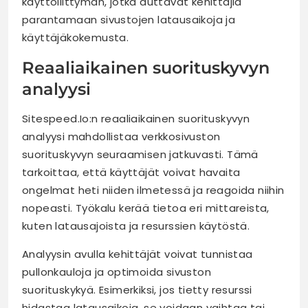
käyttöliittymän, jotka auttavat kehittäjiä
parantamaan sivustojen latausaikoja ja
käyttäjäkokemusta.
Reaaliaikainen suorituskyvyn
analyysi
Sitespeed.Io:n reaaliaikainen suorituskyvyn
analyysi mahdollistaa verkkosivuston
suorituskyvyn seuraamisen jatkuvasti. Tämä
tarkoittaa, että käyttäjät voivat havaita
ongelmat heti niiden ilmetessä ja reagoida niihin
nopeasti. Työkalu kerää tietoa eri mittareista,
kuten latausajoista ja resurssien käytöstä.
Analyysin avulla kehittäjät voivat tunnistaa
pullonkauloja ja optimoida sivuston
suorituskykyä. Esimerkiksi, jos tietty resurssi
hidastaa latausaikoja, se voidaan vaihtaa tai