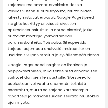
tarjoavat molemmat arvokkaita tietoja
verkkosivuston suorituskyvystä, mutta niiden
lähestymistavat eroavat. Google PageSpeed
Insights keskittyy erityisesti sivuston
optimointisuosituksiin ja antaa pisteitä, jotka
auttavat käyttäjiä ymmärtämään
parannuskohteita. Toisaalta, Sitespeed.Io
tarjoaa laajempaa analyysiä, mukaan lukien
useiden sivujen vertailua ja syvällisempää tietoa.
Google PageSpeed Insights on ilmainen ja
helppokäyttöinen, mikä tekee siitä erinomaisen
vaihtoehdon pienille sivustoille. Sitespeed.Io
puolestaan voi vaatia enemmän teknistä
osaamista, mutta se tarjoaa kattavampia
raportteja ja mahdollisuuden seurata muutoksia
ajan myötä.