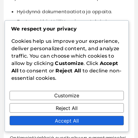
Hyödynnä dokumentaatiota ja oppaita.
Testaa eri käyttöliittymän asetuksia ja
We respect your privacy
mukautuksia.
Pyydä palautetta muilta käyttäjiltä
Cookies help us improve your experience,
käyttöliittymän parantamiseksi.
deliver personalized content, and analyze
traffic. You can choose which cookies to
Suorituskykyongelmat
allow by clicking
Customize
. Click
Accept
All
to consent or
Reject All
to decline non-
Suorituskykyongelmat voivat ilmetä pitkien
essential cookies.
latausaikojen tai heikon vasteajan muodossa.
Tällöin on tärkeää analysoida, mitkä osat
Customize
verkkosivustosta hidastavat toimintaa.
Reject All
Esimerkiksi raskaat kuvat tai huonosti optimoidut
skriptit voivat vaikuttaa merkittävästi
Accept All
suorituskykyyn.
Optimointivinkkejä suorituskyvyn parantamiseksi