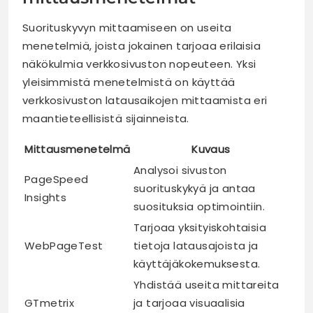
Suorituskyvyn mittaamiseen on useita
menetelmiä, joista jokainen tarjoaa erilaisia
näkökulmia verkkosivuston nopeuteen. Yksi
yleisimmistä menetelmistä on käyttää
verkkosivuston latausaikojen mittaamista eri
maantieteellisistä sijainneista.
Mittausmenetelmä
Kuvaus
Analysoi sivuston
PageSpeed
suorituskykyä ja antaa
Insights
suosituksia optimointiin.
Tarjoaa yksityiskohtaisia
WebPageTest
tietoja latausajoista ja
käyttäjäkokemuksesta.
Yhdistää useita mittareita
GTmetrix
ja tarjoaa visuaalisia