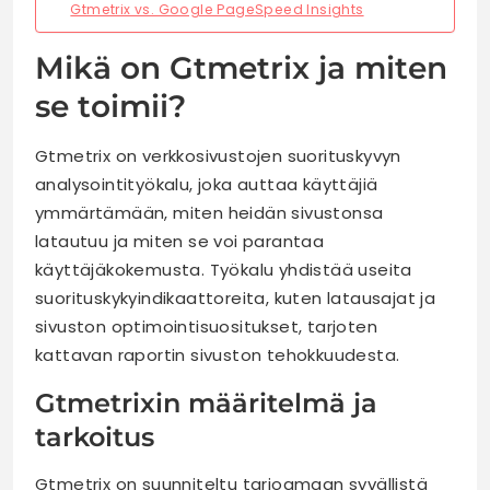
Gtmetrix vs. Google PageSpeed Insights
Mikä on Gtmetrix ja miten
se toimii?
Gtmetrix on verkkosivustojen suorituskyvyn
analysointityökalu, joka auttaa käyttäjiä
ymmärtämään, miten heidän sivustonsa
latautuu ja miten se voi parantaa
käyttäjäkokemusta. Työkalu yhdistää useita
suorituskykyindikaattoreita, kuten latausajat ja
sivuston optimointisuositukset, tarjoten
kattavan raportin sivuston tehokkuudesta.
Gtmetrixin määritelmä ja
tarkoitus
Gtmetrix on suunniteltu tarjoamaan syvällistä