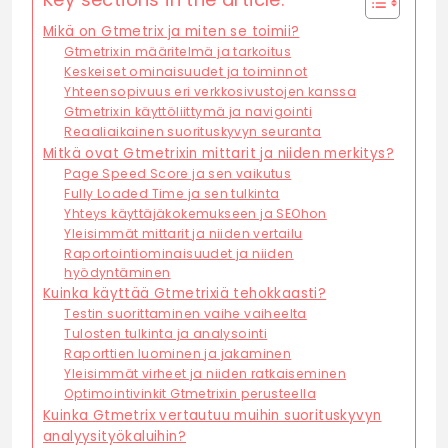
Mikä on Gtmetrix ja miten se toimii?
Gtmetrixin määritelmä ja tarkoitus
Keskeiset ominaisuudet ja toiminnot
Yhteensopivuus eri verkkosivustojen kanssa
Gtmetrixin käyttöliittymä ja navigointi
Reaaliaikainen suorituskyvyn seuranta
Mitkä ovat Gtmetrixin mittarit ja niiden merkitys?
Page Speed Score ja sen vaikutus
Fully Loaded Time ja sen tulkinta
Yhteys käyttäjäkokemukseen ja SEOhon
Yleisimmät mittarit ja niiden vertailu
Raportointiominaisuudet ja niiden
hyödyntäminen
Kuinka käyttää Gtmetrixiä tehokkaasti?
Testin suorittaminen vaihe vaiheelta
Tulosten tulkinta ja analysointi
Raporttien luominen ja jakaminen
Yleisimmät virheet ja niiden ratkaiseminen
Optimointivinkit Gtmetrixin perusteella
Kuinka Gtmetrix vertautuu muihin suorituskyvyn
analyysityökaluihin?