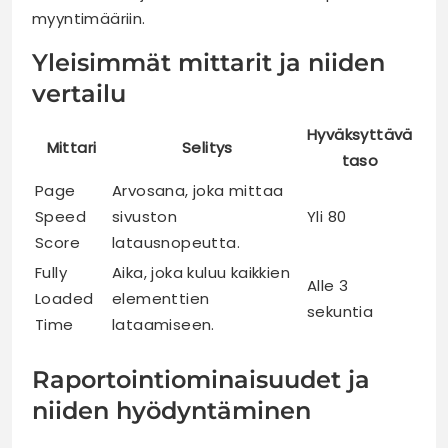
myyntimääriin.
Yleisimmät mittarit ja niiden
vertailu
Hyväksyttävä
Mittari
Selitys
taso
Page
Arvosana, joka mittaa
Speed
sivuston
Yli 80
Score
latausnopeutta.
Fully
Aika, joka kuluu kaikkien
Alle 3
Loaded
elementtien
sekuntia
Time
lataamiseen.
Raportointiominaisuudet ja
niiden hyödyntäminen