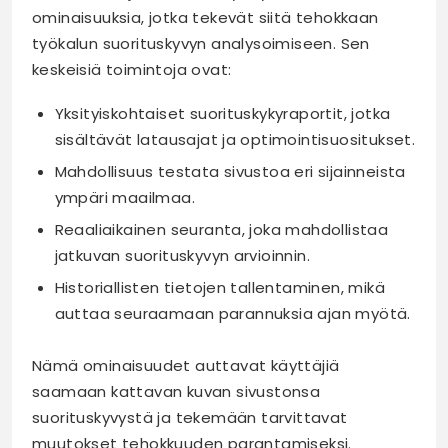
ominaisuuksia, jotka tekevät siitä tehokkaan
työkalun suorituskyvyn analysoimiseen. Sen
keskeisiä toimintoja ovat:
Yksityiskohtaiset suorituskykyraportit, jotka
sisältävät latausajat ja optimointisuositukset.
Mahdollisuus testata sivustoa eri sijainneista
ympäri maailmaa.
Reaaliaikainen seuranta, joka mahdollistaa
jatkuvan suorituskyvyn arvioinnin.
Historiallisten tietojen tallentaminen, mikä
auttaa seuraamaan parannuksia ajan myötä.
Nämä ominaisuudet auttavat käyttäjiä
saamaan kattavan kuvan sivustonsa
suorituskyvystä ja tekemään tarvittavat
muutokset tehokkuuden parantamiseksi.