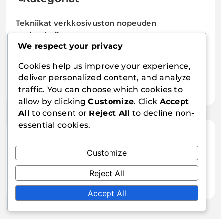
Tekniikat verkkosivuston nopeuden
optimointiin
We respect your privacy
Työkalut verkkosivuston nopeuden optimointiin
Cookies help us improve your experience,
Yleisimmät ongelmat verkkosivuston
deliver personalized content, and analyze
nopeudessa
traffic. You can choose which cookies to
allow by clicking
Customize
. Click
Accept
All
to consent or
Reject All
to decline non-
essential cookies.
Arkisto
Customize
February 2026
January 2026
Reject All
Accept All