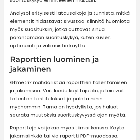
suorituskykyä eri kriteerien mukaan.
Analysoi erityisesti latausaikoja ja tunnista, mitkä
elementit hidastavat sivustoa. Kiinnitä huomiota
myös suosituksiin, jotka auttavat sinua
parantamaan suorituskykyä, kuten kuvien
optimointi ja välimuistin käyttö.
Raporttien luominen ja
jakaminen
Gtmetrix mahdollistaa raporttien tallentamisen
ja jakamisen. Voit luoda käyttäjätilin, jolloin voit
tallentaa testitulokset ja palata niihin
myöhemmin. Tämä on hyödyllistä, jos haluat
seurata muutoksia suorituskyvyssä ajan myötä.
Raportteja voi jakaa myös tiimisi kanssa. Käytä
jakamislinkkiä tai vie raportti PDF-muodossa,