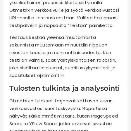
yksinkertainen prosessi. Aloita siirtymällä
Gtmetrixin verkkosivuille ja syötä verkkosivustosi
URL-osoite testauskenttään. Valitse haluamasi
testipalvelin ja napsauta “Testaa” painiketta.
Testaus kestää yleensä muutamasta
sekunnista muutamaan minuuttiin riippuen
sivuston koosta ja monimutkaisuudesta. Kun
testi on valmis, saat yksityiskohtaisen raportin,
joka sisältää latausajat, suorituskykymittarit ja
suositukset optimointiin.
Tulosten tulkinta ja analysointi
Gtmetrixin tulokset tarjoavat kattavan kuvan
verkkosivustosi suorituskyvystä. Raportissa
näkyvät tärkeimmät mittarit, kuten PageSpeed
Score ja YSlow Score, jotka arvioivat sivustosi