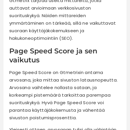
Gtmetrix tarjoaa useita mittareita, jotka
auttavat arvioimaan verkkosivuston
suorituskykyä. Näiden mittareiden
ymmärtäminen on tärkeää, sillä ne vaikuttavat
suoraan käyttäjäkokemukseen ja
hakukoneoptimointiin (SEO).
Page Speed Score ja sen
vaikutus
Page Speed Score on Gtmetrixin antama
arvosana, joka mittaa sivuston latausnopeutta.
Arvosana vaihtelee nollasta sataan, ja
korkeampi pistemäärä tarkoittaa parempaa
suorituskykyä. Hyvä Page Speed Score voi
parantaa käyttäjäkokemusta ja vähentää
sivuston poistumisprosenttia.
Yleisesti ottaen, arvosanan tulisi olla vähintään