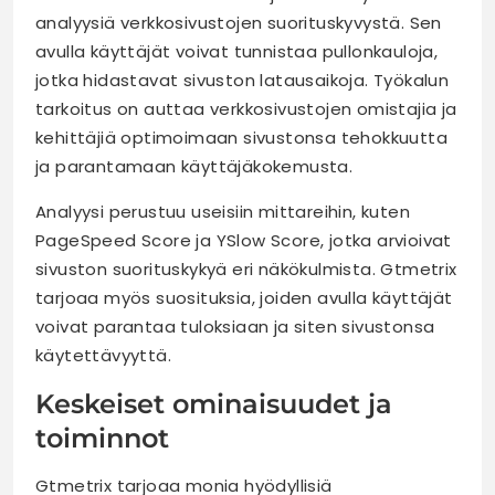
analyysiä verkkosivustojen suorituskyvystä. Sen
avulla käyttäjät voivat tunnistaa pullonkauloja,
jotka hidastavat sivuston latausaikoja. Työkalun
tarkoitus on auttaa verkkosivustojen omistajia ja
kehittäjiä optimoimaan sivustonsa tehokkuutta
ja parantamaan käyttäjäkokemusta.
Analyysi perustuu useisiin mittareihin, kuten
PageSpeed Score ja YSlow Score, jotka arvioivat
sivuston suorituskykyä eri näkökulmista. Gtmetrix
tarjoaa myös suosituksia, joiden avulla käyttäjät
voivat parantaa tuloksiaan ja siten sivustonsa
käytettävyyttä.
Keskeiset ominaisuudet ja
toiminnot
Gtmetrix tarjoaa monia hyödyllisiä