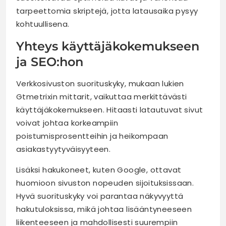
tarpeettomia skriptejä, jotta latausaika pysyy
kohtuullisena.
Yhteys käyttäjäkokemukseen
ja SEO:hon
Verkkosivuston suorituskyky, mukaan lukien
Gtmetrixin mittarit, vaikuttaa merkittävästi
käyttäjäkokemukseen. Hitaasti latautuvat sivut
voivat johtaa korkeampiin
poistumisprosentteihin ja heikompaan
asiakastyytyväisyyteen.
Lisäksi hakukoneet, kuten Google, ottavat
huomioon sivuston nopeuden sijoituksissaan.
Hyvä suorituskyky voi parantaa näkyvyyttä
hakutuloksissa, mikä johtaa lisääntyneeseen
liikenteeseen ja mahdollisesti suurempiin