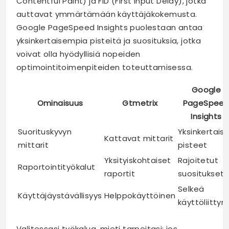
Contentful Paint) ja FID (First Input Delay), jotka
auttavat ymmärtämään käyttäjäkokemusta.
Google PageSpeed Insights puolestaan antaa
yksinkertaisempia pisteitä ja suosituksia, jotka
voivat olla hyödyllisiä nopeiden
optimointitoimenpiteiden toteuttamisessa.
Google
Ominaisuus
Gtmetrix
PageSpee
Insights
Suorituskyvyn
Yksinkertais
Kattavat mittarit
mittarit
pisteet
Yksityiskohtaiset
Rajoitetut
Raportointityökalut
raportit
suositukset
Selkeä
Käyttäjäystävällisyys
Helppokäyttöinen
käyttöliitty
Valitessasi työkalua, mieti tarpeitasi: jos