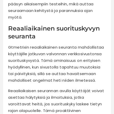
pääsyn aikaisempiin testeihin, mikä auttaa
seuraamaan kehitystä ja parannuksia ajan
myötä.
Reaaliaikainen suorituskyvyn
seuranta
Gtmetrixin reaaliaikainen seuranta mahdollistaa
käyttäjille jatkuvan valvonnan verkkosivustonsa
suorituskyvystä. Tämä ominaisuus on erityisen
hyödyllinen, kun sivustolla tapahtuu muutoksia
tai päivityksiä, sillä se auttaa havaitsemaan
mahdolliset ongelmat heti niiden ilmetessä.
Reaaliaikaisen seurannan avulla käyttäjät voivat
asettaa hälytyksiä ja ilmoituksia, jotka
varoittavat heitä, jos suorituskyky laskee tietyn
rajan alapuolelle. Tämä proaktiivinen