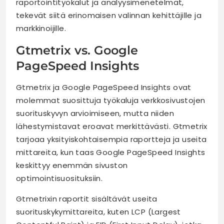
raportointityökalut ja analyysimenetelmät,
tekevät siitä erinomaisen valinnan kehittäjille ja
markkinoijille.
Gtmetrix vs. Google
PageSpeed Insights
Gtmetrix ja Google PageSpeed Insights ovat
molemmat suosittuja työkaluja verkkosivustojen
suorituskyvyn arvioimiseen, mutta niiden
lähestymistavat eroavat merkittävästi. Gtmetrix
tarjoaa yksityiskohtaisempia raportteja ja useita
mittareita, kun taas Google PageSpeed Insights
keskittyy enemmän sivuston
optimointisuosituksiin.
Gtmetrixin raportit sisältävät useita
suorituskykymittareita, kuten LCP (Largest