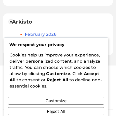
Arkisto
February 2026
January 2026
We respect your privacy
Cookies help us improve your experience,
deliver personalized content, and analyze
traffic. You can choose which cookies to
allow by clicking
Customize
. Click
Accept
All
to consent or
Reject All
to decline non-
analix-forever.com
essential cookies.
Customize
Reject All