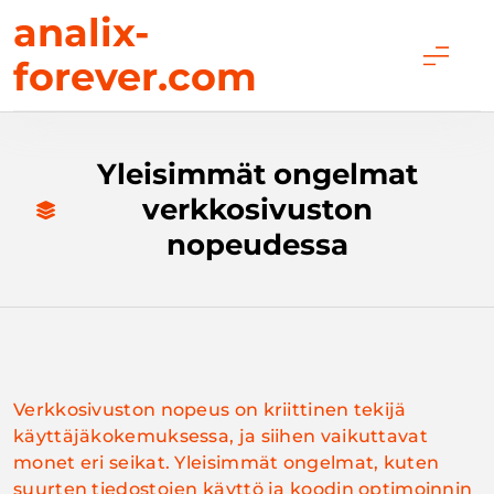
Skip
analix-
to
forever.com
content
Yleisimmät ongelmat
verkkosivuston
nopeudessa
Verkkosivuston nopeus on kriittinen tekijä
käyttäjäkokemuksessa, ja siihen vaikuttavat
monet eri seikat. Yleisimmät ongelmat, kuten
suurten tiedostojen käyttö ja koodin optimoinnin