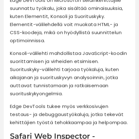
Edge DevTools on Microsoftin selainkehittäjille
suunnattu työkalu, joka sisältää ominaisuuksia,
kuten Elementit, Konsoli ja Suorituskyky.
Elementit-välilehdellä voit muokata HTML- ja
CSS-koodeja, mikä on hyödyllistä suunnittelun
optimoinnissa.
Konsoli-välilehti mahdollistaa JavaScript-koodin
suorittamisen ja virheiden etsimisen.
Suorituskyky-välilehti tarjoaa työkaluja, kuten
aikajanan ja suorituskyvyn analysoinnin, jotka
auttavat tunnistamaan ja ratkaisemaan
suorituskykyongelmia.
Edge DevTools tukee myös verkkosivujen
testaus- ja debuggaustyökaluja, jotka tekevät
kehittäjien työstä tehokkaampaa ja helpompaa.
Safari Web Inspector -