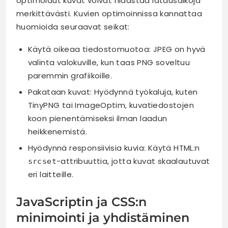
optimoidut kuvat voivat hidastaa latausaikoja
merkittävästi. Kuvien optimoinnissa kannattaa
huomioida seuraavat seikat:
Käytä oikeaa tiedostomuotoa: JPEG on hyvä
valinta valokuville, kun taas PNG soveltuu
paremmin grafiikoille.
Pakataan kuvat: Hyödynnä työkaluja, kuten
TinyPNG tai ImageOptim, kuvatiedostojen
koon pienentämiseksi ilman laadun
heikkenemistä.
Hyödynnä responsiivisia kuvia: Käytä HTML:n
-attribuuttia, jotta kuvat skaalautuvat
srcset
eri laitteille.
JavaScriptin ja CSS:n
minimointi ja yhdistäminen