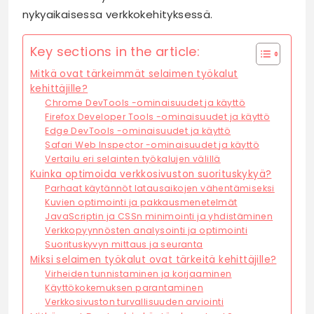
nykyaikaisessa verkkokehityksessä.
Key sections in the article:
Mitkä ovat tärkeimmät selaimen työkalut
kehittäjille?
Chrome DevTools -ominaisuudet ja käyttö
Firefox Developer Tools -ominaisuudet ja käyttö
Edge DevTools -ominaisuudet ja käyttö
Safari Web Inspector -ominaisuudet ja käyttö
Vertailu eri selainten työkalujen välillä
Kuinka optimoida verkkosivuston suorituskykyä?
Parhaat käytännöt latausaikojen vähentämiseksi
Kuvien optimointi ja pakkausmenetelmät
JavaScriptin ja CSSn minimointi ja yhdistäminen
Verkkopyynnösten analysointi ja optimointi
Suorituskyvyn mittaus ja seuranta
Miksi selaimen työkalut ovat tärkeitä kehittäjille?
Virheiden tunnistaminen ja korjaaminen
Käyttökokemuksen parantaminen
Verkkosivuston turvallisuuden arviointi