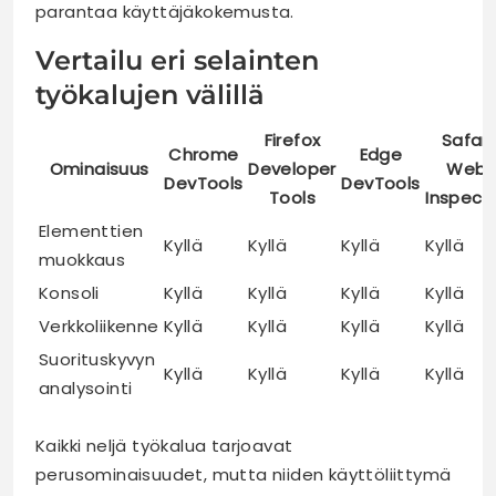
parantaa käyttäjäkokemusta.
Vertailu eri selainten
työkalujen välillä
Firefox
Safari
Chrome
Edge
Ominaisuus
Developer
Web
DevTools
DevTools
Tools
Inspect
Elementtien
Kyllä
Kyllä
Kyllä
Kyllä
muokkaus
Konsoli
Kyllä
Kyllä
Kyllä
Kyllä
Verkkoliikenne
Kyllä
Kyllä
Kyllä
Kyllä
Suorituskyvyn
Kyllä
Kyllä
Kyllä
Kyllä
analysointi
Kaikki neljä työkalua tarjoavat
perusominaisuudet, mutta niiden käyttöliittymä