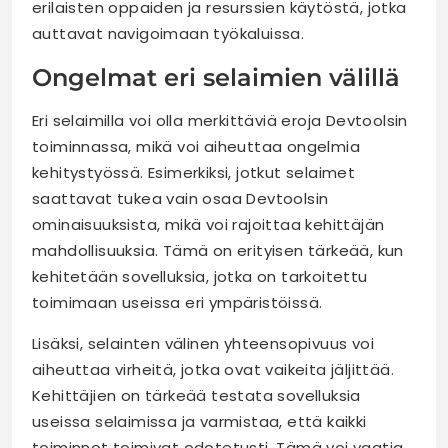
erilaisten oppaiden ja resurssien käytöstä, jotka
auttavat navigoimaan työkaluissa.
Ongelmat eri selaimien välillä
Eri selaimilla voi olla merkittäviä eroja Devtoolsin
toiminnassa, mikä voi aiheuttaa ongelmia
kehitystyössä. Esimerkiksi, jotkut selaimet
saattavat tukea vain osaa Devtoolsin
ominaisuuksista, mikä voi rajoittaa kehittäjän
mahdollisuuksia. Tämä on erityisen tärkeää, kun
kehitetään sovelluksia, jotka on tarkoitettu
toimimaan useissa eri ympäristöissä.
Lisäksi, selainten välinen yhteensopivuus voi
aiheuttaa virheitä, jotka ovat vaikeita jäljittää.
Kehittäjien on tärkeää testata sovelluksia
useissa selaimissa ja varmistaa, että kaikki
toiminnot toimivat odotetusti. Tämä voi vaatia