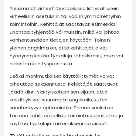
Yleisimmät virheet Devtoolsissa liittyvät usein
virheellisiin asetuksiin tai väärin ymmärrettyihin
toimintoihin. Kehittäjät saattavat esimerkiksi
unohtaa tyhjentää välimuistin, mikä voi johtaa
vanhentuneiden tietojen käyttöön. Toinen
yleinen ongelma on, että kehittäjät eivät
hyödynnä kaikkia työkaluja tehokkaasti, mikä voi
hidastaa kehitysprosessia.
Lisäksi monimutkaiset käyttöliittymät voivat
aiheuttaa sekaannusta. Kehittäjät saattavat
jäädä kiinni yksityiskohtiin sen sijaan, että
keskittyisivät suurempiin ongelmiin, kuten
suorituskyvyn optimointiin. Tämän vuoksi on
tärkeää kehittää selkeä toimintasuunnitelma ja
käyttää työkaluja tarkoituksenmukaisesti.