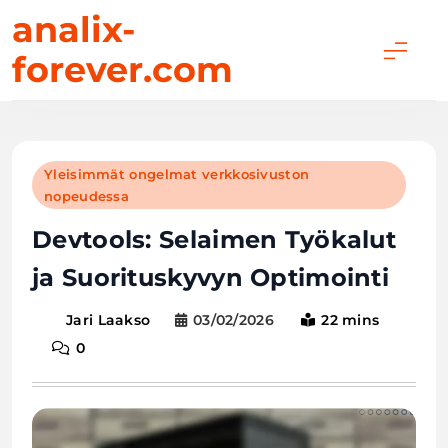
Skip
analix-
to
forever.com
content
Yleisimmät ongelmat verkkosivuston
nopeudessa
Devtools: Selaimen Työkalut
ja Suorituskyvyn Optimointi
03/02/2026
22 mins
Jari Laakso
0