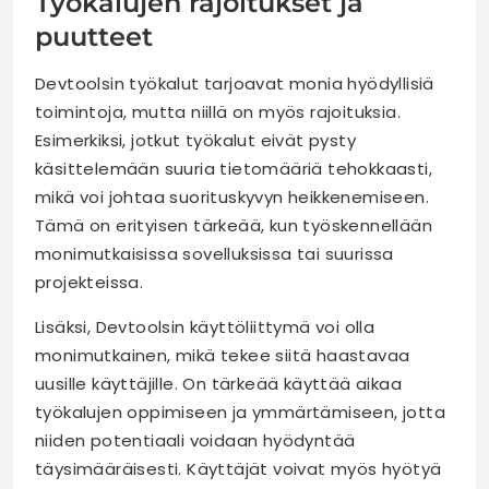
Työkalujen rajoitukset ja
puutteet
Devtoolsin työkalut tarjoavat monia hyödyllisiä
toimintoja, mutta niillä on myös rajoituksia.
Esimerkiksi, jotkut työkalut eivät pysty
käsittelemään suuria tietomääriä tehokkaasti,
mikä voi johtaa suorituskyvyn heikkenemiseen.
Tämä on erityisen tärkeää, kun työskennellään
monimutkaisissa sovelluksissa tai suurissa
projekteissa.
Lisäksi, Devtoolsin käyttöliittymä voi olla
monimutkainen, mikä tekee siitä haastavaa
uusille käyttäjille. On tärkeää käyttää aikaa
työkalujen oppimiseen ja ymmärtämiseen, jotta
niiden potentiaali voidaan hyödyntää
täysimääräisesti. Käyttäjät voivat myös hyötyä