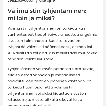
verkkosivuston ylläpitäjille.
Välimuistin tyhjentäminen:
milloin ja miksi?
Välimuistin tyhjentäminen on tärkeää, kun
vanhentuneet tiedot voivat aiheuttaa ongelmia
sivuston toiminnassa. Suositeltavaa on
tyhjentää välimuisti säännöllisesti, esimerkiksi
kuukausittain tai aina, kun merkittäviä muutoksia
tehdään verkkosivustolle.
Tyhjentäminen voi myös parantaa tietoturvaa,
sillä se estää vanhojen ja mahdollisesti
haavoittuvien tietojen jäämisen käyttöön. On
tärkeää huomioida, että välimuistin
tyhjentäminen voi aluksi hidastaa sivuston
latausaikoja, mutta pitkällä aikavälillä se
parantaa suorituskykyä.