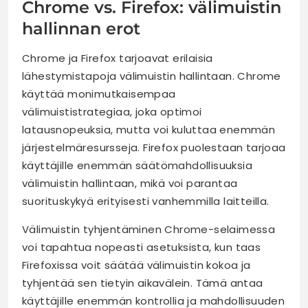
Chrome vs. Firefox: välimuistin
hallinnan erot
Chrome ja Firefox tarjoavat erilaisia
lähestymistapoja välimuistin hallintaan. Chrome
käyttää monimutkaisempaa
välimuististrategiaa, joka optimoi
latausnopeuksia, mutta voi kuluttaa enemmän
järjestelmäresursseja. Firefox puolestaan tarjoaa
käyttäjille enemmän säätömahdollisuuksia
välimuistin hallintaan, mikä voi parantaa
suorituskykyä erityisesti vanhemmilla laitteilla.
Välimuistin tyhjentäminen Chrome-selaimessa
voi tapahtua nopeasti asetuksista, kun taas
Firefoxissa voit säätää välimuistin kokoa ja
tyhjentää sen tietyin aikavälein. Tämä antaa
käyttäjille enemmän kontrollia ja mahdollisuuden