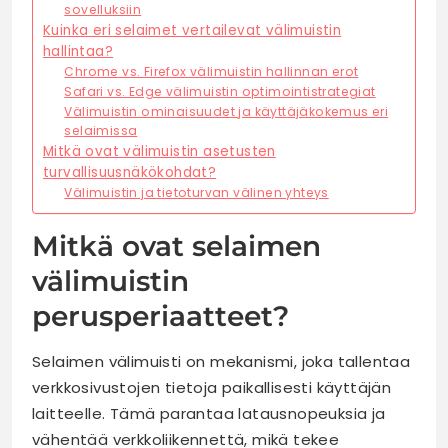
sovelluksiin
Kuinka eri selaimet vertailevat välimuistin
hallintaa?
Chrome vs. Firefox välimuistin hallinnan erot
Safari vs. Edge välimuistin optimointistrategiat
Välimuistin ominaisuudet ja käyttäjäkokemus eri
selaimissa
Mitkä ovat välimuistin asetusten
turvallisuusnäkökohdat?
Välimuistin ja tietoturvan välinen yhteys
Mitkä ovat selaimen
välimuistin
perusperiaatteet?
Selaimen välimuisti on mekanismi, joka tallentaa
verkkosivustojen tietoja paikallisesti käyttäjän
laitteelle. Tämä parantaa latausnopeuksia ja
vähentää verkkoliikennettä, mikä tekee