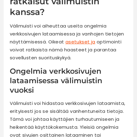
ratkaisut välimuistin
kanssa?
Välimuisti voi aiheuttaa useita ongelmia
verkkosivujen lataamisessa ja vanhojen tietojen
näyttämisessä. Oikeat
asetukset ja
optimointi
voivat ratkaista nämä haasteet ja parantaa
sovellusten suorituskykyä.
Ongelmia verkkosivujen
lataamisessa välimuistin
vuoksi
Välimuisti voi hidastaa verkkosivujen lataamista,
erityisesti jos se sisältää vanhentuneita tietoja.
Tämä voi johtaa käyttäjien turhautumiseen ja
heikentää käyttökokemusta. Yleisiä ongelmia
ovat sivujen osittainen lataaminen tai