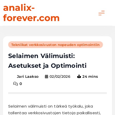
Skip
analix-
to
forever.com
content
Tekniikat verkkosivuston nopeuden optimointiin
Selaimen Välimuisti:
Asetukset ja Optimointi
02/02/2026
24 mins
Jari Laakso
0
Selaimen välimuisti on tärkeä työkalu, joka
tallentaa verkkosivustojen tietoja paikallisesti,