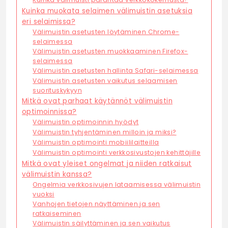
Kuinka muokata selaimen välimuistin asetuksia
eri selaimissa?
Välimuistin asetusten löytäminen Chrome-
selaimessa
Välimuistin asetusten muokkaaminen Firefox-
selaimessa
Välimuistin asetusten hallinta Safari-selaimessa
Välimuistin asetusten vaikutus selaamisen
suorituskykyyn
Mitkä ovat parhaat käytännöt välimuistin
optimoinnissa?
Välimuistin optimoinnin hyödyt
Välimuistin tyhjentäminen milloin ja miksi?
Välimuistin optimointi mobiililaitteilla
Välimuistin optimointi verkkosivustojen kehittäjille
Mitkä ovat yleiset ongelmat ja niiden ratkaisut
välimuistin kanssa?
Ongelmia verkkosivujen lataamisessa välimuistin
vuoksi
Vanhojen tietojen näyttäminen ja sen
ratkaiseminen
Välimuistin säilyttäminen ja sen vaikutus