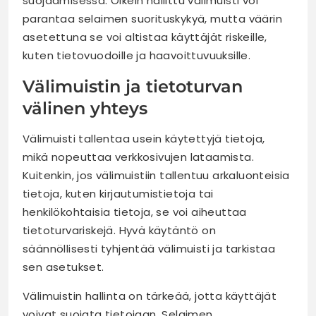
suojaamisessa. Oikein hallittu välimuisti voi
parantaa selaimen suorituskykyä, mutta väärin
asetettuna se voi altistaa käyttäjät riskeille,
kuten tietovuodoille ja haavoittuvuuksille.
Välimuistin ja tietoturvan
välinen yhteys
Välimuisti tallentaa usein käytettyjä tietoja,
mikä nopeuttaa verkkosivujen lataamista.
Kuitenkin, jos välimuistiin tallentuu arkaluonteisia
tietoja, kuten kirjautumistietoja tai
henkilökohtaisia tietoja, se voi aiheuttaa
tietoturvariskejä. Hyvä käytäntö on
säännöllisesti tyhjentää välimuisti ja tarkistaa
sen asetukset.
Välimuistin hallinta on tärkeää, jotta käyttäjät
voivat suojata tietojaan. Selaimen