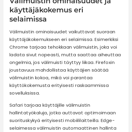
Välimuistin ominaisuudet ja
käyttäjäkokemus eri
selaimissa
Välimuistin ominaisuudet vaikuttavat suoraan
käyttäjäkokemukseen eri selaimissa. Esimerkiksi
Chrome tarjoaa tehokkaan välimuistin, joka voi
ladata sivut nopeasti, mutta saattaa aiheuttaa
ongelmia, jos välimuisti täyttyy liikaa. Firefoxin
joustavuus mahdollistaa käyttäjien säätää
välimuistin kokoa, mikä voi parantaa
käyttökokemusta erityisesti raskaammissa
sovelluksissa.
Safari tarjoaa käyttäjille välimuistin
hallintatyökaluja, jotka auttavat optimoimaan
suorituskykyä erityisesti mobiililaitteilla. Edge-
selaimessa välimuistin automaattinen hallinta