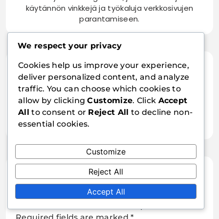
käytännön vinkkejä ja työkaluja verkkosivujen
parantamiseen.
We respect your privacy
Cookies help us improve your experience,
02/02/2026
deliver personalized content, and analyze
Verkkopalvelimen Optimointi:
traffic. You can choose which cookies to
Asetukset ja Suorituskyky
allow by clicking
Customize
. Click
Accept
03/02/2026
All
to consent or
Reject All
to decline non-
Selaimen Välimuisti: Ongelmat ja
essential cookies.
Ratkaisut Nopeuden Optimointiin
Customize
Reject All
Leave a Reply
Accept All
Your email address will not be published.
Required fields are marked
*