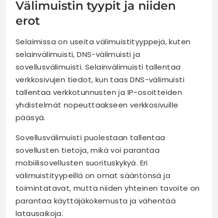
Välimuistin tyypit ja niiden
erot
Selaimissa on useita välimuistityyppejä, kuten
selainvälimuisti, DNS-välimuisti ja
sovellusvälimuisti. Selainvälimuisti tallentaa
verkkosivujen tiedot, kun taas DNS-välimuisti
tallentaa verkkotunnusten ja IP-osoitteiden
yhdistelmät nopeuttaakseen verkkosivuille
pääsyä.
Sovellusvälimuisti puolestaan tallentaa
sovellusten tietoja, mikä voi parantaa
mobiilisovellusten suorituskykyä. Eri
välimuistityypeillä on omat sääntönsä ja
toimintatavat, mutta niiden yhteinen tavoite on
parantaa käyttäjäkokemusta ja vähentää
latausaikoja.