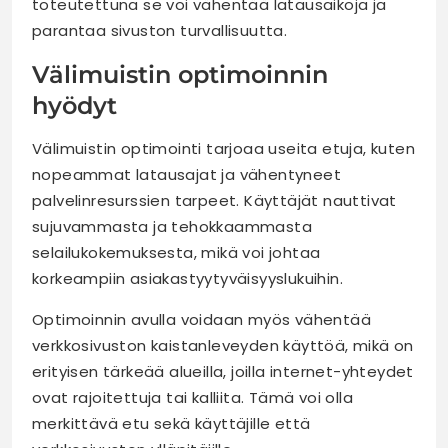
toteutettuna se voi vähentää latausaikoja ja
parantaa sivuston turvallisuutta.
Välimuistin optimoinnin
hyödyt
Välimuistin optimointi tarjoaa useita etuja, kuten
nopeammat latausajat ja vähentyneet
palvelinresurssien tarpeet. Käyttäjät nauttivat
sujuvammasta ja tehokkaammasta
selailukokemuksesta, mikä voi johtaa
korkeampiin asiakastyytyväisyyslukuihin.
Optimoinnin avulla voidaan myös vähentää
verkkosivuston kaistanleveyden käyttöä, mikä on
erityisen tärkeää alueilla, joilla internet-yhteydet
ovat rajoitettuja tai kalliita. Tämä voi olla
merkittävä etu sekä käyttäjille että