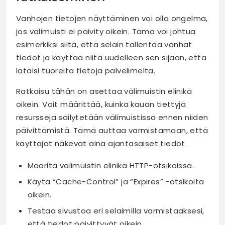
Vanhojen tietojen näyttäminen voi olla ongelma,
jos välimuisti ei päivity oikein. Tämä voi johtua
esimerkiksi siitä, että selain tallentaa vanhat
tiedot ja käyttää niitä uudelleen sen sijaan, että
lataisi tuoreita tietoja palvelimelta.
Ratkaisu tähän on asettaa välimuistin elinikä
oikein. Voit määrittää, kuinka kauan tiettyjä
resursseja säilytetään välimuistissa ennen niiden
päivittämistä. Tämä auttaa varmistamaan, että
käyttäjät näkevät aina ajantasaiset tiedot.
Määritä välimuistin elinikä HTTP-otsikoissa.
Käytä “Cache-Control” ja “Expires” -otsikoita
oikein.
Testaa sivustoa eri selaimilla varmistaaksesi,
että tiedot päivittyvät oikein.