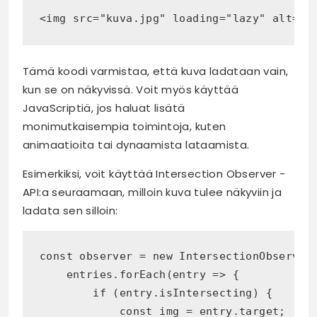
<img src="kuva.jpg" loading="lazy" alt="K
Tämä koodi varmistaa, että kuva ladataan vain,
kun se on näkyvissä. Voit myös käyttää
JavaScriptiä, jos haluat lisätä
monimutkaisempia toimintoja, kuten
animaatioita tai dynaamista lataamista.
Esimerkiksi, voit käyttää Intersection Observer -
API:a seuraamaan, milloin kuva tulee näkyviin ja
ladata sen silloin:
const observer = new IntersectionObserver(
    entries.forEach(entry => { 

        if (entry.isIntersecting) { 

            const img = entry.target; 
