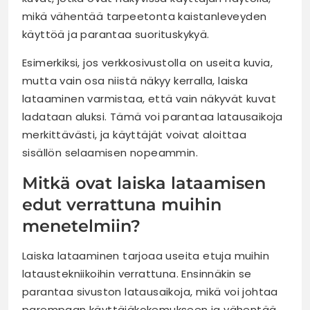
mikä vähentää tarpeetonta kaistanleveyden
käyttöä ja parantaa suorituskykyä.
Esimerkiksi, jos verkkosivustolla on useita kuvia,
mutta vain osa niistä näkyy kerralla, laiska
lataaminen varmistaa, että vain näkyvät kuvat
ladataan aluksi. Tämä voi parantaa latausaikoja
merkittävästi, ja käyttäjät voivat aloittaa
sisällön selaamisen nopeammin.
Mitkä ovat laiska lataamisen
edut verrattuna muihin
menetelmiin?
Laiska lataaminen tarjoaa useita etuja muihin
lataustekniikoihin verrattuna. Ensinnäkin se
parantaa sivuston latausaikoja, mikä voi johtaa
parempaan käyttäjäkokemukseen ja vähentää