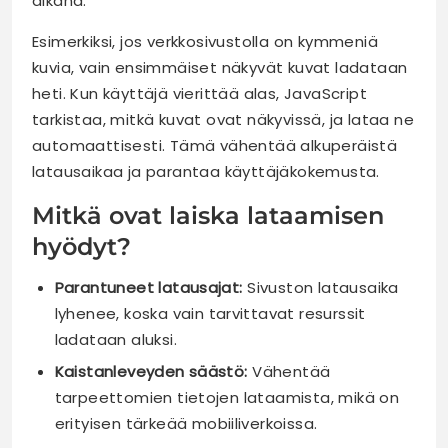
aikana.
Esimerkiksi, jos verkkosivustolla on kymmeniä
kuvia, vain ensimmäiset näkyvät kuvat ladataan
heti. Kun käyttäjä vierittää alas, JavaScript
tarkistaa, mitkä kuvat ovat näkyvissä, ja lataa ne
automaattisesti. Tämä vähentää alkuperäistä
latausaikaa ja parantaa käyttäjäkokemusta.
Mitkä ovat laiska lataamisen
hyödyt?
Parantuneet latausajat:
Sivuston latausaika
lyhenee, koska vain tarvittavat resurssit
ladataan aluksi.
Kaistanleveyden säästö:
Vähentää
tarpeettomien tietojen lataamista, mikä on
erityisen tärkeää mobiiliverkoissa.