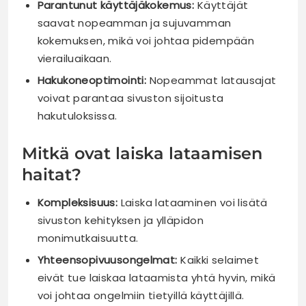
Parantunut käyttäjäkokemus:
Käyttäjät
saavat nopeamman ja sujuvamman
kokemuksen, mikä voi johtaa pidempään
vierailuaikaan.
Hakukoneoptimointi:
Nopeammat latausajat
voivat parantaa sivuston sijoitusta
hakutuloksissa.
Mitkä ovat laiska lataamisen
haitat?
Kompleksisuus:
Laiska lataaminen voi lisätä
sivuston kehityksen ja ylläpidon
monimutkaisuutta.
Yhteensopivuusongelmat:
Kaikki selaimet
eivät tue laiskaa lataamista yhtä hyvin, mikä
voi johtaa ongelmiin tietyillä käyttäjillä.