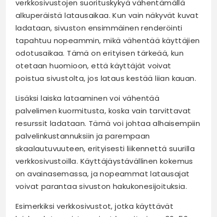
verkkosivustojen suorituskykyä vähentämällä
alkuperäistä latausaikaa. Kun vain näkyvät kuvat
ladataan, sivuston ensimmäinen renderöinti
tapahtuu nopeammin, mikä vähentää käyttäjien
odotusaikaa. Tämä on erityisen tärkeää, kun
otetaan huomioon, että käyttäjät voivat
poistua sivustolta, jos lataus kestää liian kauan.
Lisäksi laiska lataaminen voi vähentää
palvelimen kuormitusta, koska vain tarvittavat
resurssit ladataan. Tämä voi johtaa alhaisempiin
palvelinkustannuksiin ja parempaan
skaalautuvuuteen, erityisesti liikennettä suurilla
verkkosivustoilla. Käyttäjäystävällinen kokemus
on avainasemassa, ja nopeammat latausajat
voivat parantaa sivuston hakukonesijoituksia.
Esimerkiksi verkkosivustot, jotka käyttävät