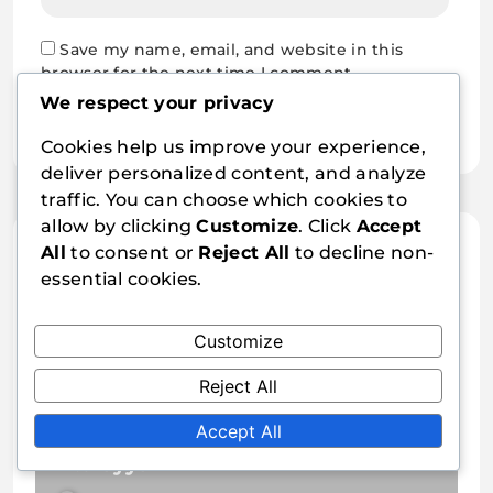
Save my name, email, and website in this
browser for the next time I comment.
We respect your privacy
Cookies help us improve your experience,
deliver personalized content, and analyze
traffic. You can choose which cookies to
allow by clicking
Customize
. Click
Accept
Related Articles
All
to consent or
Reject All
to decline non-
essential cookies.
Customize
Reject All
Sisällön Jakeluverkko: Nopeus ja
Accept All
Etäisyys