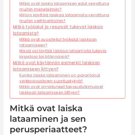
Mitkä ovat laiska lataamisen edut verrattuna
muihin menetelmiin?
Milloin käyttää laiskaa lataamista verrattuna
muihin vaihtoehtoihin?
Mitkä työkalut ja resurssit tukevat laiskaa
lataamista?
Mitkä ovat suositellut työkalut laiskaan
lataamiseen?
Missä voi löytää laiskaa lataamista tukevia
kirjastoja tai liitännäisiä?
Mitkä ovat käytännön esimerkit laiskaan
lataamiseen liittyen?
Kuinka laiska lataaminen on parantanut
verkkosivustojen suorituskykyä?
Mitkä ovat onnistuneet tapaustutkimukset
laiskaan lataamiseen liittyen?
Mitkä ovat laiska
lataaminen ja sen
perusperiaatteet?