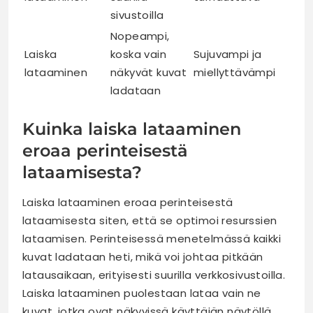
sivustoilla
Nopeampi,
Laiska
koska vain
Sujuvampi ja
lataaminen
näkyvät kuvat
miellyttävämpi
ladataan
Kuinka laiska lataaminen
eroaa perinteisestä
lataamisesta?
Laiska lataaminen eroaa perinteisestä
lataamisesta siten, että se optimoi resurssien
lataamisen. Perinteisessä menetelmässä kaikki
kuvat ladataan heti, mikä voi johtaa pitkään
latausaikaan, erityisesti suurilla verkkosivustoilla.
Laiska lataaminen puolestaan lataa vain ne
kuvat, jotka ovat näkyvissä käyttäjän näytöllä,