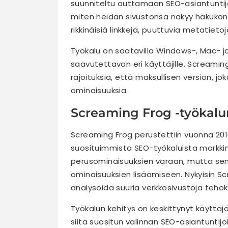
suunniteltu auttamaan SEO-asiantuntij
miten heidän sivustonsa näkyy hakukone
rikkinäisiä linkkejä, puuttuvia metatiet
Työkalu on saatavilla Windows-, Mac- ja 
saavutettavan eri käyttäjille. Screaming
rajoituksia, että maksullisen version,
ominaisuuksia.
Screaming Frog -työkalun 
Screaming Frog perustettiin vuonna 201
suosituimmista SEO-työkaluista markkino
perusominaisuuksien varaan, mutta sen 
ominaisuuksien lisäämiseen. Nykyisin Sc
analysoida suuria verkkosivustoja tehok
Työkalun kehitys on keskittynyt käyttäj
siitä suositun valinnan SEO-asiantunti