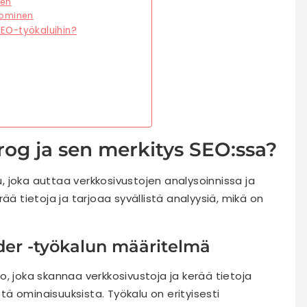
nen
uominen
SEO-työkaluihin?
og ja sen merkitys SEO:ssa?
 joka auttaa verkkosivustojen analysoinnissa ja
ää tietoja ja tarjoaa syvällistä analyysiä, mikä on
er -työkalun määritelmä
, joka skannaa verkkosivustoja ja kerää tietoja
stä ominaisuuksista. Työkalu on erityisesti