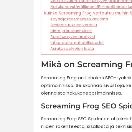
Verkkosivuston suorituskyvyn parantami
Hakukoneystävällisten URL-osoitteiden l
Kuinka Screaming Frog vertautuu muihin 
Käyttäjäkokemuksen arviointi
Ominaisuuksien vertailu
Hinta ja kustannukset
Suorituskyvyn analyysi
Integraatiomahdollisuudet
Asiakaspalvelun laatu
Mikä on Screaming Fr
Screaming Frog on tehokas SEO-työkalu,
optimoinnissa. Se skannaa sivustoja, ker
olennaista hakukoneoptimoinnissa.
Screaming Frog SEO Spid
Screaming Frog SEO Spider on ohjelmisto
niiden rakenteesta, sisällöstä ja teknisi