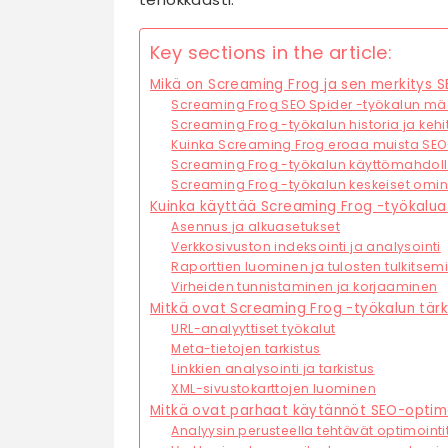
Key sections in the article:
Mikä on Screaming Frog ja sen merkitys 
Screaming Frog SEO Spider -työkalun mä
Screaming Frog -työkalun historia ja kehi
Kuinka Screaming Frog eroaa muista SEO
Screaming Frog -työkalun käyttömahdoll
Screaming Frog -työkalun keskeiset omi
Kuinka käyttää Screaming Frog -työkalua
Asennus ja alkuasetukset
Verkkosivuston indeksointi ja analysointi
Raporttien luominen ja tulosten tulkitsem
Virheiden tunnistaminen ja korjaaminen
Mitkä ovat Screaming Frog -työkalun tä
URL-analyyttiset työkalut
Meta-tietojen tarkistus
Linkkien analysointi ja tarkistus
XML-sivustokarttojen luominen
Mitkä ovat parhaat käytännöt SEO-optimo
Analyysin perusteella tehtävät optimoint