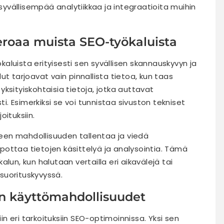
vällisempää analytiikkaa ja integraatioita muihin
roaa muista SEO-työkaluista
luista erityisesti sen syvällisen skannauskyvyn ja
t tarjoavat vain pinnallista tietoa, kun taas
ksityiskohtaisia tietoja, jotka auttavat
 Esimerkiksi se voi tunnistaa sivuston tekniset
oituksiin.
lleen mahdollisuuden tallentaa ja viedä
ottaa tietojen käsittelyä ja analysointia. Tämä
lun, kun halutaan vertailla eri aikavälejä tai
suorituskyvyssä.
n käyttömahdollisuudet
 eri tarkoituksiin SEO-optimoinnissa. Yksi sen