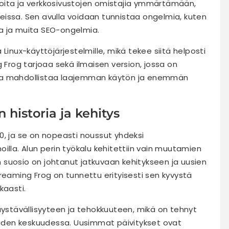
oita ja verkkosivustojen omistajia ymmärtämään,
issa. Sen avulla voidaan tunnistaa ongelmia, kuten
oja ja muita SEO-ongelmia.
Linux-käyttöjärjestelmille, mikä tekee siitä helposti
 Frog tarjoaa sekä ilmaisen version, jossa on
 joka mahdollistaa laajemman käytön ja enemmän
historia ja kehitys
0, ja se on nopeasti noussut yhdeksi
illa. Alun perin työkalu kehitettiin vain muutamien
suosio on johtanut jatkuvaan kehitykseen ja uusien
reaming Frog on tunnettu erityisesti sen kyvystä
kaasti.
äystävällisyyteen ja tehokkuuteen, mikä on tehnyt
joiden keskuudessa. Uusimmat päivitykset ovat