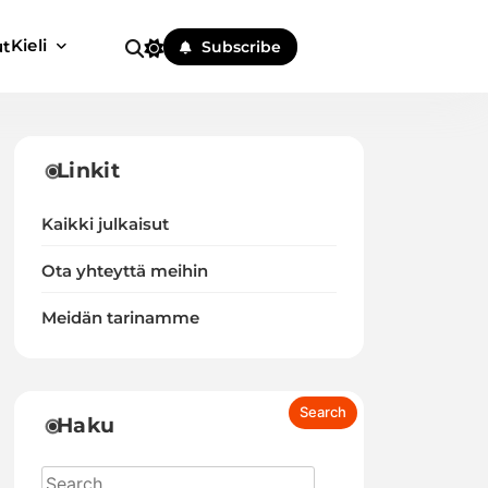
Kieli
ut
Subscribe
Linkit
Kaikki julkaisut
Ota yhteyttä meihin
Meidän tarinamme
Haku