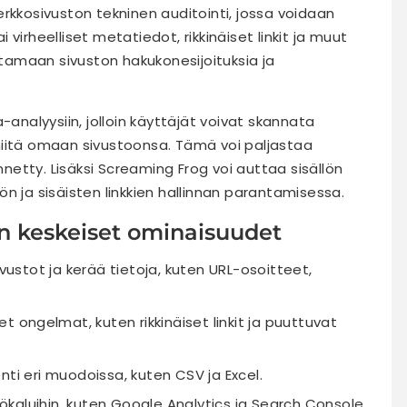
rkkosivuston tekninen auditointi, jossa voidaan
virheelliset metatiedot, rikkinäiset linkit ja muut
amaan sivuston hakukonesijoituksia ja
-analyysiin, jolloin käyttäjät voivat skannata
a niitä omaan sivustoonsa. Tämä voi paljastaa
ynnetty. Lisäksi Screaming Frog voi auttaa sisällön
n ja sisäisten linkkien hallinnan parantamisessa.
n keskeiset ominaisuudet
ustot ja kerää tietoja, kuten URL-osoitteet,
t ongelmat, kuten rikkinäiset linkit ja puuttuvat
nti eri muodoissa, kuten CSV ja Excel.
kaluihin, kuten Google Analytics ja Search Console.