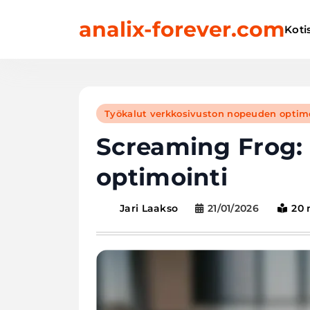
Skip
analix-forever.com
to
Koti
content
Työkalut verkkosivuston nopeuden optimo
Screaming Frog: 
optimointi
21/01/2026
20 
Jari Laakso