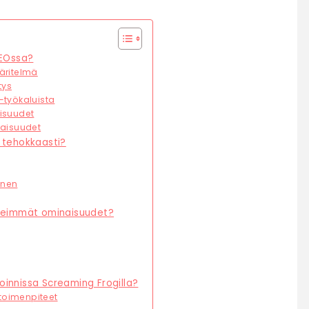
SEOssa?
äritelmä
tys
-työkaluista
isuudet
naisuudet
 tehokkaasti?
inen
rkeimmät ominaisuudet?
innissa Screaming Frogilla?
itoimenpiteet