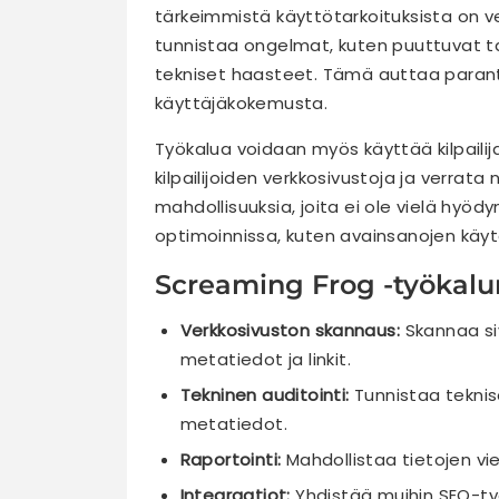
tärkeimmistä käyttötarkoituksista on ve
tunnistaa ongelmat, kuten puuttuvat tai 
tekniset haasteet. Tämä auttaa parant
käyttäjäkokemusta.
Työkalua voidaan myös käyttää kilpailija
kilpailijoiden verkkosivustoja ja verrat
mahdollisuuksia, joita ei ole vielä hyöd
optimoinnissa, kuten avainsanojen käytö
Screaming Frog -työkalu
Verkkosivuston skannaus:
Skannaa siv
metatiedot ja linkit.
Tekninen auditointi:
Tunnistaa teknise
metatiedot.
Raportointi:
Mahdollistaa tietojen vie
Integraatiot:
Yhdistää muihin SEO-työ