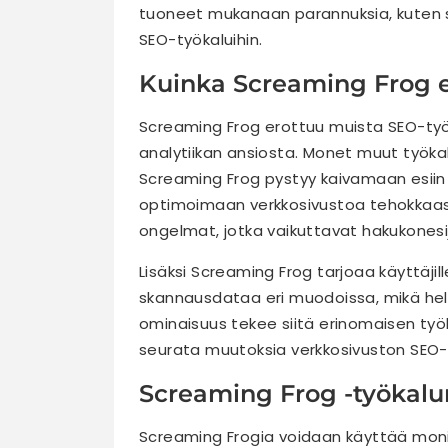
tuoneet mukanaan parannuksia, kuten sy
SEO-työkaluihin.
Kuinka Screaming Frog e
Screaming Frog erottuu muista SEO-työka
analytiikan ansiosta. Monet muut työkalu
Screaming Frog pystyy kaivamaan esiin y
optimoimaan verkkosivustoa tehokkaasti.
ongelmat, jotka vaikuttavat hakukonesij
Lisäksi Screaming Frog tarjoaa käyttäji
skannausdataa eri muodoissa, mikä help
ominaisuus tekee siitä erinomaisen työka
seurata muutoksia verkkosivuston SEO-
Screaming Frog -työkalu
Screaming Frogia voidaan käyttää moniin