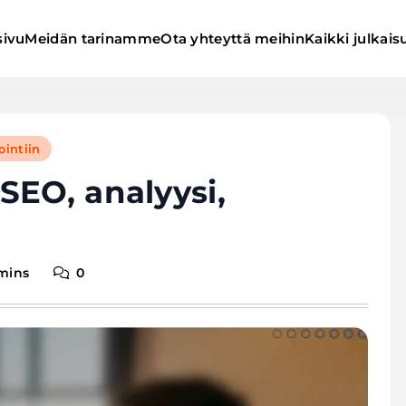
sivu
Meidän tarinamme
Ota yhteyttä meihin
Kaikki julkais
intiin
SEO, analyysi,
mins
0