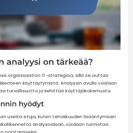
n analyysi on tärkeää?
osa organisaation IT-strategiaa, sillä se auttaa
kenteen käyttäytymistä. Analyysin avulla voidaan
aa turvallisuutta ja kehittää käyttäjäkokemusta.
innin hyödyt
aan useita etuja, kuten tehokkuuden lisääntymisen
koliikennettä analysoidaan, voidaan tunnistaa
en poistamiseksi.