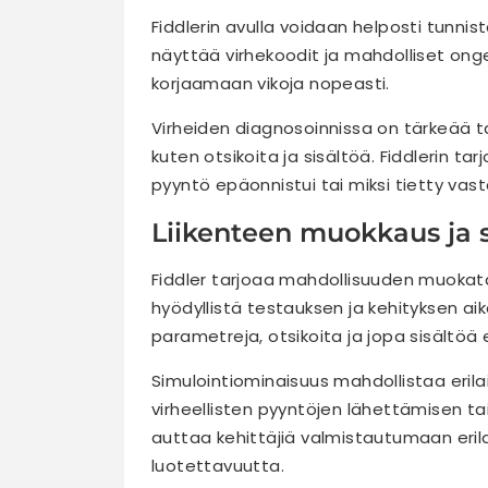
Fiddlerin avulla voidaan helposti tunnis
näyttää virhekoodit ja mahdolliset ong
korjaamaan vikoja nopeasti.
Virheiden diagnosoinnissa on tärkeää ta
kuten otsikoita ja sisältöä. Fiddlerin 
pyyntö epäonnistui tai miksi tietty vast
Liikenteen muokkaus ja s
Fiddler tarjoaa mahdollisuuden muokata 
hyödyllistä testauksen ja kehityksen a
parametreja, otsikoita ja jopa sisältöä
Simulointiominaisuus mahdollistaa eril
virheellisten pyyntöjen lähettämisen t
auttaa kehittäjiä valmistautumaan erila
luotettavuutta.