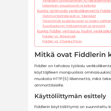
Virheiden tunnistaminen ja ratkaisemine
Liikenteen visualisointi ja tulkinta
Kuinka optimoida verkkoliikennettä Fiddle
Optimointistrategiat ja -tekniikat
Yleisimmät sudenkuopat ja niiden välttä
Suorituskyvyn mittaaminen ja arviointi
Kuinka Fiddler vertautuu muihin verkkolii
Fiddler vs. Wireshark
Fiddler vs. Charles Proxy
Mitkä ovat Fiddlerin
Fiddler on tehokas työkalu verkkoliikent
käyttäjilleen monipuolisia ominaisuuksi
muokata HTTP(S) liikennettä, mikä tekee 
ammattilaisille.
Käyttöliittymän esittely
Fiddlerin käyttöliittymä on suunniteltu 