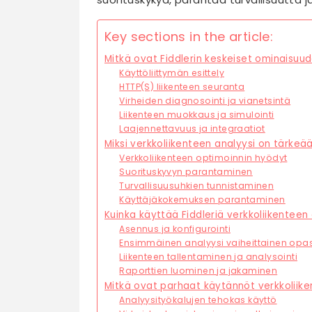
Key sections in the article:
Mitkä ovat Fiddlerin keskeiset ominaisuu
Käyttöliittymän esittely
HTTP(S) liikenteen seuranta
Virheiden diagnosointi ja vianetsintä
Liikenteen muokkaus ja simulointi
Laajennettavuus ja integraatiot
Miksi verkkoliikenteen analyysi on tärkeä
Verkkoliikenteen optimoinnin hyödyt
Suorituskyvyn parantaminen
Turvallisuusuhkien tunnistaminen
Käyttäjäkokemuksen parantaminen
Kuinka käyttää Fiddleriä verkkoliikentee
Asennus ja konfigurointi
Ensimmäinen analyysi vaiheittainen opa
Liikenteen tallentaminen ja analysointi
Raporttien luominen ja jakaminen
Mitkä ovat parhaat käytännöt verkkoliik
Analyysityökalujen tehokas käyttö