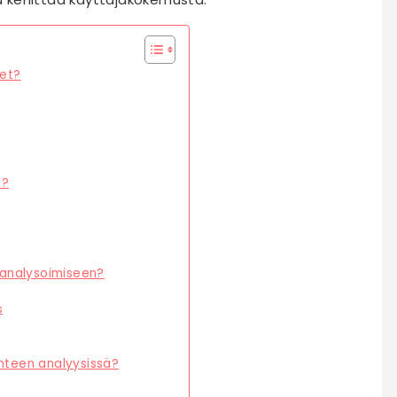
det?
ä?
n analysoimiseen?
s
enteen analyysissä?