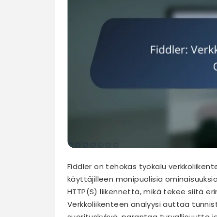
Fiddler on tehokas työkalu verkkoliikent
käyttäjilleen monipuolisia ominaisuuksi
HTTP(S) liikennettä, mikä tekee siitä eri
Verkkoliikenteen analyysi auttaa tunni
suorituskykyä, parantaa turvallisuutta 