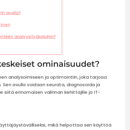
n
rin avulla?
minen
kenteen analyysityökaluihin?
 keskeiset ominaisuudet?
een analysoimiseen ja optimointiin, joka tarjoaa
a. Sen avulla voidaan seurata, diagnosoida ja
siitä erinomaisen valinnan kehittäjille ja IT-
käyttäjäystävälliseksi, mikä helpottaa sen käyttöä