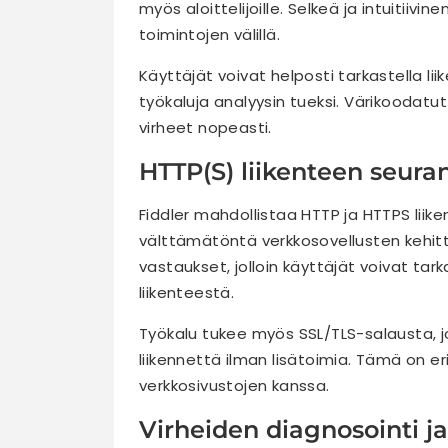
myös aloittelijoille. Selkeä ja intuitiiv
toimintojen välillä.
Käyttäjät voivat helposti tarkastella li
työkaluja analyysin tueksi. Värikoodatu
virheet nopeasti.
HTTP(S) liikenteen seura
Fiddler mahdollistaa HTTP ja HTTPS liik
välttämätöntä verkkosovellusten kehitt
vastaukset, jolloin käyttäjät voivat tark
liikenteestä.
Työkalu tukee myös SSL/TLS-salausta, jo
liikennettä ilman lisätoimia. Tämä on er
verkkosivustojen kanssa.
Virheiden diagnosointi ja