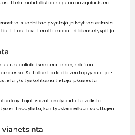
inen asettelu mahdollistaa nopean navigoinnin eri
ikennettä, suodattaa pyyntöjä ja käyttää erilaisia
t tiedot auttavat erottamaan eri liikennetyypit ja
nta
enteen reaaliaikaisen seurannan, mikä on
ämisessä. Se tallentaa kaikki verkkopyynnöt ja -
astella yksityiskohtaisia tietoja jokaisesta
ten käyttäjät voivat analysoida turvallista
ityisen hyödyllistä, kun työskennellään salattujen
 vianetsintä