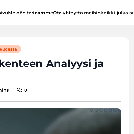
sivu
Meidän tarinamme
Ota yhteyttä meihin
Kaikki julkais
peudessa
ikenteen Analyysi ja
mins
0