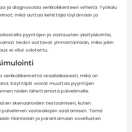
taa ja diagnosoida verkkoliikenteen virheitä. Työkalu
elmat, mikä auttaa kehittäjiä löytämään ja
rkastella pyyntöjen ja vastausten yksityiskohtia,
tarjoamat tiedot auttavat ymmärtämään, miksi jokin
aus ei ollut odotettu.
imulointi
verkkoliikennettä reaaliaikaisesti, mikä on
ikana. Käyttäjät voivat muuttaa pyyntöjen
 ennen niiden lähettämistä palvelimelle.
aisten skenaarioiden testaamisen, kuten
ai palvelimen vasteaikojen säätämisen. Tämä
isiin tilanteisiin ja parantamaan sovellusten