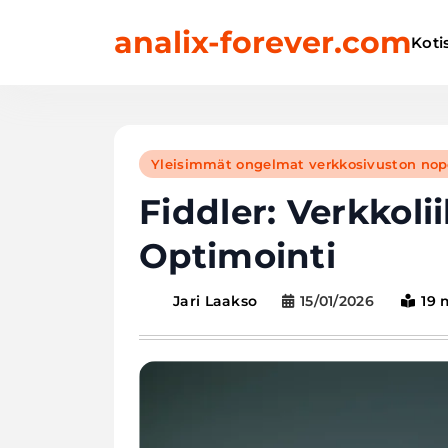
Skip
analix-forever.com
to
Koti
content
Yleisimmät ongelmat verkkosivuston no
Fiddler: Verkkoli
Optimointi
15/01/2026
19 
Jari Laakso