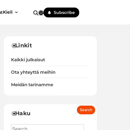
Kieli
ut
Subscribe
Linkit
Kaikki julkaisut
Ota yhteyttä meihin
Meidän tarinamme
Haku