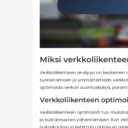
Miksi verkkoliikentee
Verkkoliikenteen analyysi on keskeinen 
tunnistamaan ja ymmärtämään verkkolii
optimoida verkon suorituskykyä, parant
Verkkoliikenteen optimo
Verkkoliikenteen optimointi tuo mukan
ja kustannusten vähentämisen. Kun verk
pullonkauloja ja kehittää ratkaisuja niid